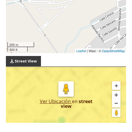
200 m
500 ft
Leaflet
| Wasi - ©
OpenStreetMap
Street View
Ver Ubicación
en
street
view