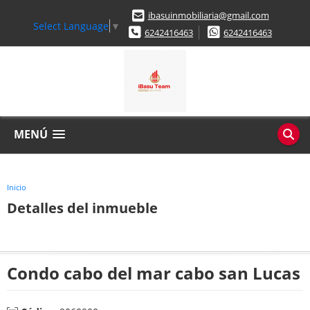
ibasuinmobiliaria@gmail.com
Select Language
▼
6242416463
6242416463
MENÚ
Inicio
Detalles del inmueble
Condo cabo del mar cabo san Lucas