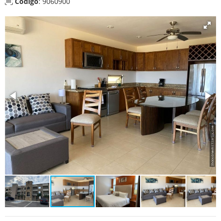
Código
: 9060900