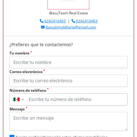
iBasuTeam Real Estate
6242416463
|
6242416463
ibasuinmobiliaria@gmail.com
¿Prefieres que te contactemos?
*
Tu nombre
*
Correo electrónico
*
Número de teléfono
▼
*
Mensaje