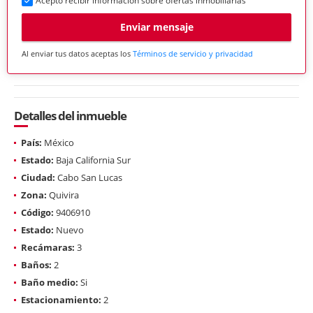
Acepto recibir información sobre ofertas inmobiliarias
Enviar mensaje
Al enviar tus datos aceptas los
Términos de servicio y privacidad
Detalles del inmueble
País:
México
Estado:
Baja California Sur
Ciudad:
Cabo San Lucas
Zona:
Quivira
Código:
9406910
Estado:
Nuevo
Recámaras:
3
Baños:
2
Baño medio:
Si
Estacionamiento:
2