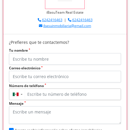
iBasuTeam Real Estate
6242416463
|
6242416463
ibasuinmobiliaria@gmail.com
¿Prefieres que te contactemos?
*
Tu nombre
*
Correo electrónico
*
Número de teléfono
▼
*
Mensaje