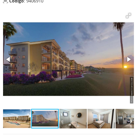
Código
: 9406910