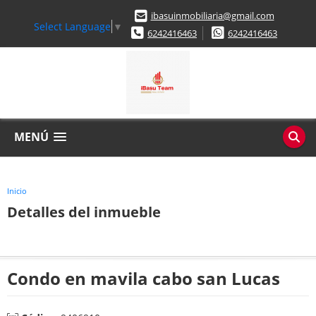
ibasuinmobiliaria@gmail.com
Select Language
▼
6242416463
6242416463
MENÚ
Inicio
Detalles del inmueble
Condo en mavila cabo san Lucas