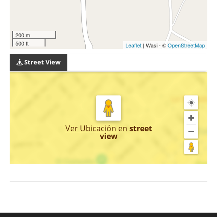
200 m
500 ft
Leaflet
| Wasi - ©
OpenStreetMap
Street View
Ver Ubicación
en
street
view