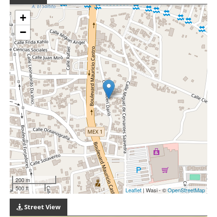
+
−
200 m
500 ft
Leaflet
| Wasi - ©
OpenStreetMap
Street View