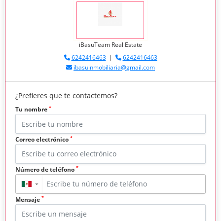
iBasuTeam Real Estate
6242416463
|
6242416463
ibasuinmobiliaria@gmail.com
¿Prefieres que te contactemos?
*
Tu nombre
*
Correo electrónico
*
Número de teléfono
▼
*
Mensaje