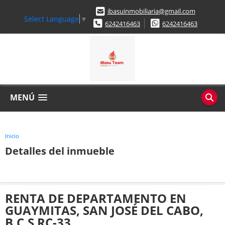
ibasuinmobiliaria@gmail.com
Select Language
▼
6242416463
6242416463
MENÚ
Inicio
Detalles del inmueble
RENTA DE DEPARTAMENTO EN
GUAYMITAS, SAN JOSÉ DEL CABO,
B.C.S RC-33