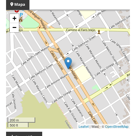
Mapa
+
−
200 m
500 ft
Leaflet
| Wasi - ©
OpenStreetMap