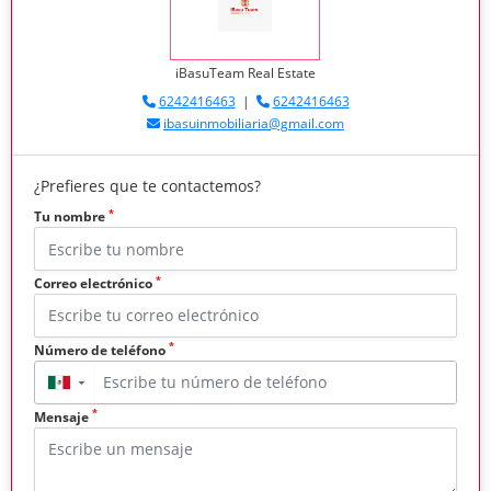
iBasuTeam Real Estate
6242416463
|
6242416463
ibasuinmobiliaria@gmail.com
¿Prefieres que te contactemos?
*
Tu nombre
*
Correo electrónico
*
Número de teléfono
▼
*
Mensaje