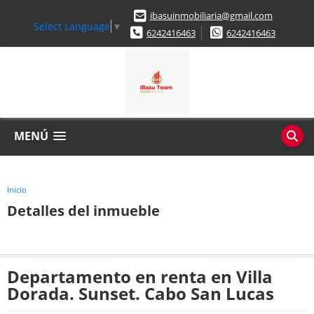
ibasuinmobiliaria@gmail.com
Select Language
▼
6242416463
6242416463
MENÚ
Inicio
Detalles del inmueble
Departamento en renta en Villa
Dorada. Sunset. Cabo San Lucas