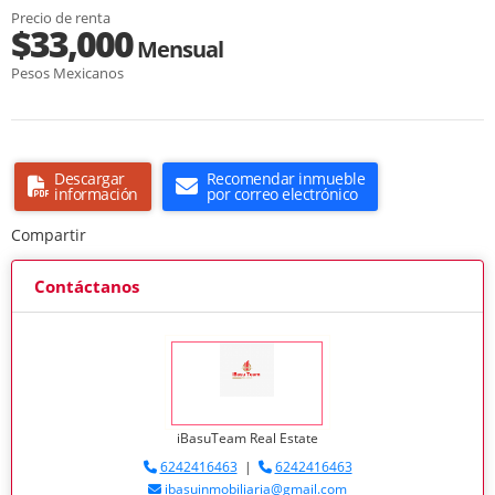
Precio de renta
$33,000
Mensual
Pesos Mexicanos
Descargar
Recomendar inmueble
información
por correo electrónico
Compartir
Contáctanos
iBasuTeam Real Estate
6242416463
|
6242416463
ibasuinmobiliaria@gmail.com