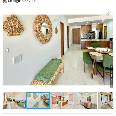
Código
: 9637901