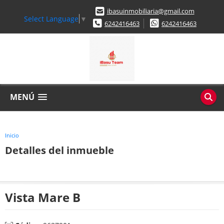
ibasuinmobiliaria@gmail.com
Select Language
▼
6242416463
6242416463
MENÚ
Inicio
Detalles del inmueble
Vista Mare B