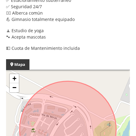
✅ Estacionamiento subterráneo
✅ Seguridad 24/7
🏊‍♀️ Alberca común
💪 Gimnasio totalmente equipado
🧘 Estudio de yoga
🐾 Acepta mascotas
💵 Cuota de Mantenimiento incluida
Mapa
+
−