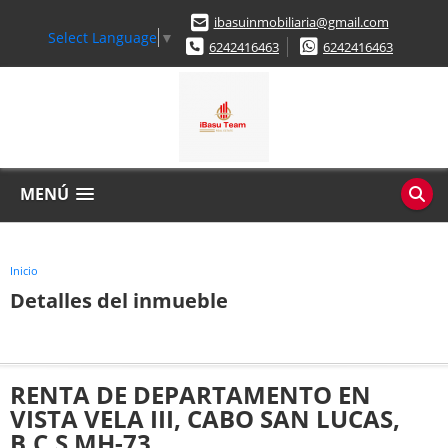
ibasuinmobiliaria@gmail.com
Select Language
▼
6242416463
6242416463
MENÚ
Inicio
Detalles del inmueble
RENTA DE DEPARTAMENTO EN
VISTA VELA III, CABO SAN LUCAS,
B.C.S MH-73