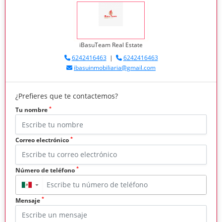
iBasuTeam Real Estate
6242416463
|
6242416463
ibasuinmobiliaria@gmail.com
¿Prefieres que te contactemos?
*
Tu nombre
*
Correo electrónico
*
Número de teléfono
▼
*
Mensaje