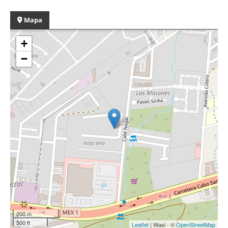
Mapa
+
−
200 m
500 ft
Leaflet
| Wasi - ©
OpenStreetMap