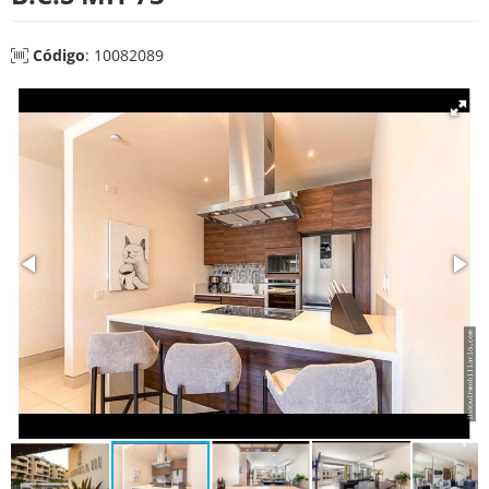
Código
: 10082089