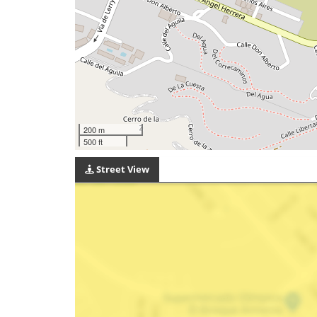
200 m
500 ft
Street View