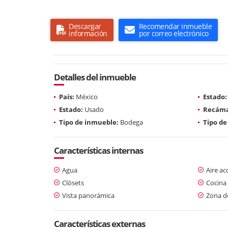
Descargar
Recomendar inmueble
información
por correo electrónico
Detalles del inmueble
País:
México
Estado:
Estado:
Usado
Recáma
Tipo de inmueble:
Bodega
Tipo de
Características internas
Agua
Aire a
Clósets
Cocina 
Vista panorámica
Zona d
Características externas