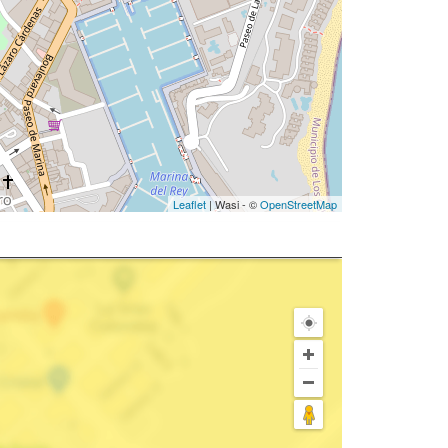
Leaflet
| Wasi - ©
OpenStreetMap