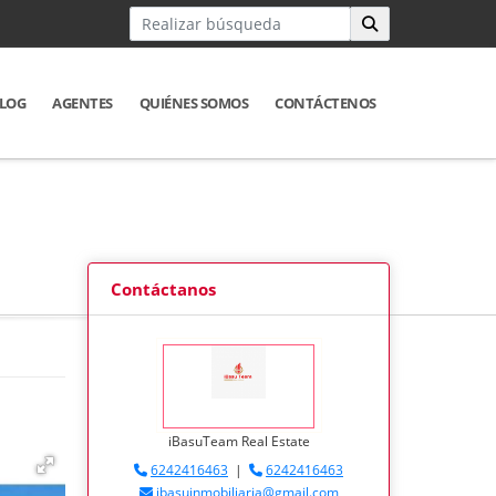
LOG
AGENTES
QUIÉNES SOMOS
CONTÁCTENOS
Contáctanos
iBasuTeam Real Estate
6242416463
|
6242416463
ibasuinmobiliaria@gmail.com