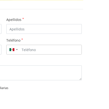
*
Apellidos
*
Teléfono
▼
iarias