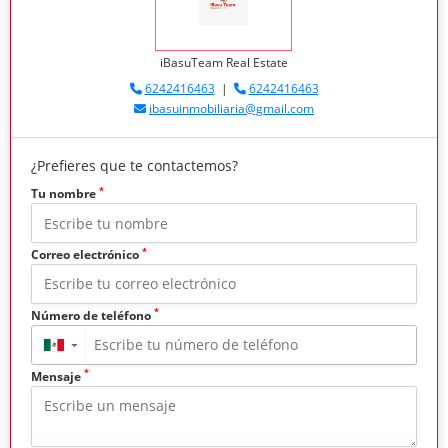
iBasuTeam Real Estate
6242416463
|
6242416463
ibasuinmobiliaria@gmail.com
¿Prefieres que te contactemos?
*
Tu nombre
*
Correo electrónico
*
Número de teléfono
▼
*
Mensaje