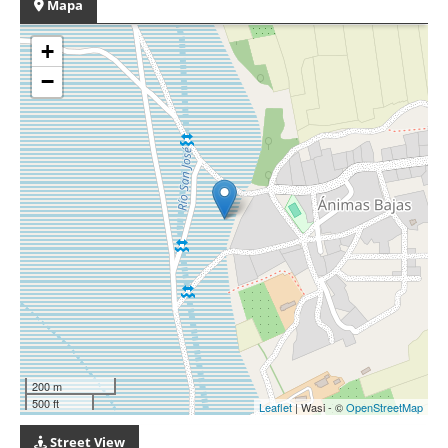
Mapa
+
−
200 m
500 ft
Leaflet
| Wasi - ©
OpenStreetMap
Street View