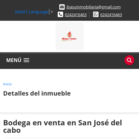
ibasuinmobiliaria@gmail.com
Select Language
▼
6242416463
6242416463
MENÚ
Inicio
Detalles del inmueble
Bodega en venta en San José del
cabo