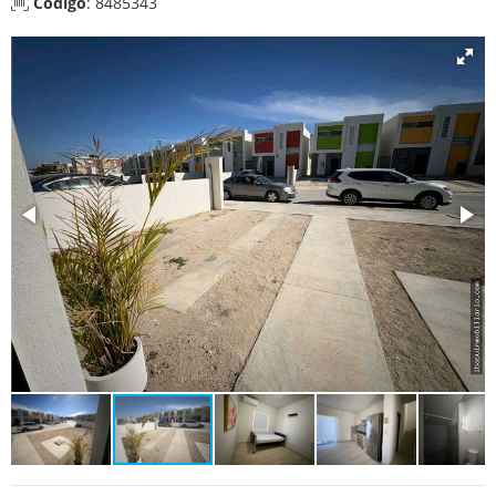
Código
: 8485343