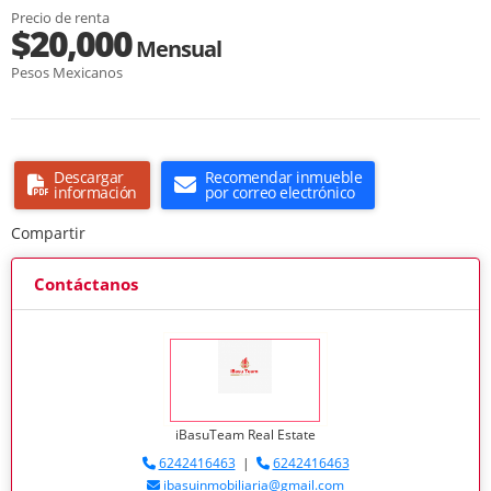
Precio de renta
$20,000
Mensual
Pesos Mexicanos
Descargar
Recomendar inmueble
información
por correo electrónico
Compartir
Contáctanos
iBasuTeam Real Estate
6242416463
|
6242416463
ibasuinmobiliaria@gmail.com