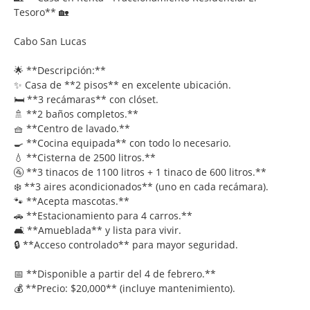
Tesoro** 🏡
Cabo San Lucas
🌟 **Descripción:**
✨ Casa de **2 pisos** en excelente ubicación.
🛏️ **3 recámaras** con clóset.
🚿 **2 baños completos.**
🧺 **Centro de lavado.**
🍳 **Cocina equipada** con todo lo necesario.
💧 **Cisterna de 2500 litros.**
🚰 **3 tinacos de 1100 litros + 1 tinaco de 600 litros.**
❄️ **3 aires acondicionados** (uno en cada recámara).
🐾 **Acepta mascotas.**
🚗 **Estacionamiento para 4 carros.**
🛋️ **Amueblada** y lista para vivir.
🔒 **Acceso controlado** para mayor seguridad.
📅 **Disponible a partir del 4 de febrero.**
💰 **Precio: $20,000** (incluye mantenimiento).