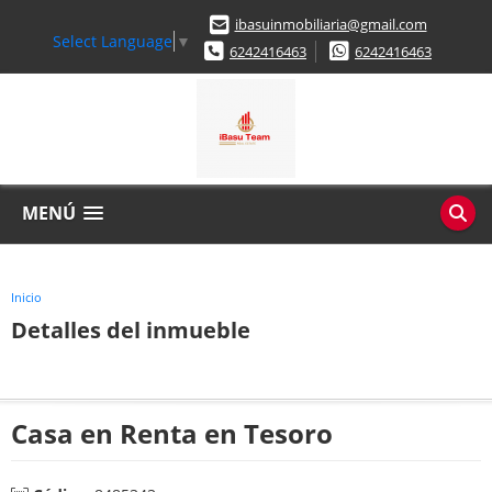
ibasuinmobiliaria@gmail.com
Select Language
▼
6242416463
6242416463
MENÚ
Inicio
Detalles del inmueble
Casa en Renta en Tesoro