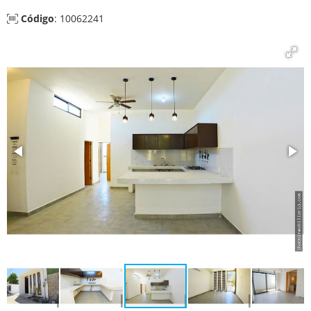
Código
: 10062241