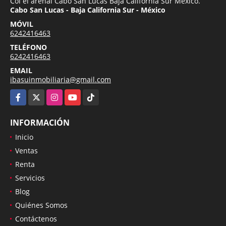
Col el arenal Cabo San Lucas Baja California Sur México.
Cabo San Lucas - Baja California Sur - México
MÓVIL
6242416463
TELÉFONO
6242416463
EMAIL
ibasuinmobiliaria@gmail.com
Facebook
X
Instagram
YouTube
TikTok
INFORMACIÓN
Inicio
Ventas
Renta
Servicios
Blog
Quiénes Somos
Contáctenos