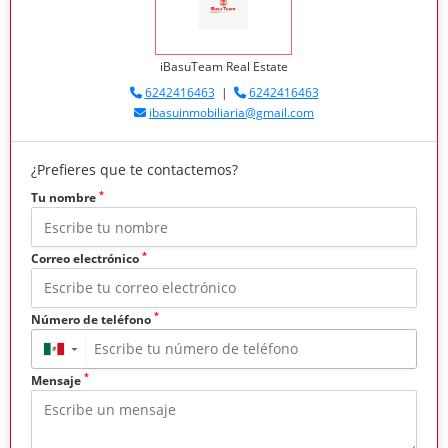
iBasuTeam Real Estate
6242416463
|
6242416463
ibasuinmobiliaria@gmail.com
¿Prefieres que te contactemos?
*
Tu nombre
*
Correo electrónico
*
Número de teléfono
▼
*
Mensaje