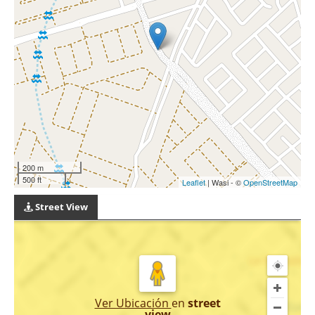
200 m
500 ft
Leaflet
| Wasi - ©
OpenStreetMap
Street View
Ver Ubicación
en
street
view