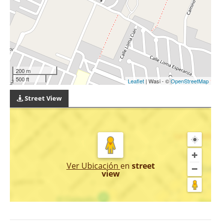
200 m
500 ft
Leaflet
| Wasi - ©
OpenStreetMap
Street View
Ver Ubicación
en
street
view