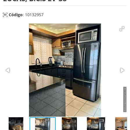
Código
: 10132957