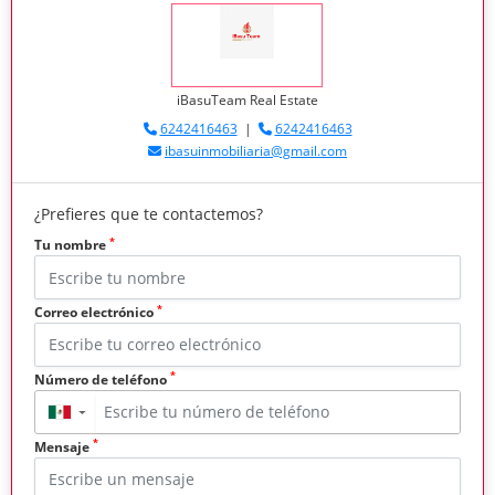
iBasuTeam Real Estate
6242416463
|
6242416463
ibasuinmobiliaria@gmail.com
¿Prefieres que te contactemos?
*
Tu nombre
*
Correo electrónico
*
Número de teléfono
▼
*
Mensaje