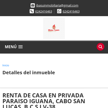
ibasuinmobiliaria@gmail.com
6242416463
6242416463
MENÚ
Inicio
Detalles del inmueble
RENTA DE CASA EN PRIVADA
PARAISO IGUANA, CABO SAN
LUCAS, B.C.S LV-38