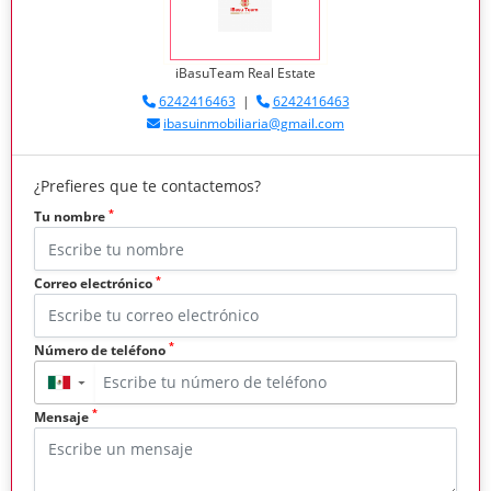
iBasuTeam Real Estate
6242416463
|
6242416463
ibasuinmobiliaria@gmail.com
¿Prefieres que te contactemos?
*
Tu nombre
*
Correo electrónico
*
Número de teléfono
▼
*
Mensaje