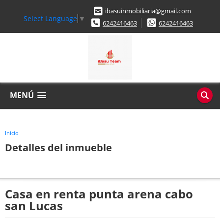
ibasuinmobiliaria@gmail.com
Select Language
▼
6242416463
6242416463
MENÚ
Inicio
Detalles del inmueble
Casa en renta punta arena cabo
san Lucas