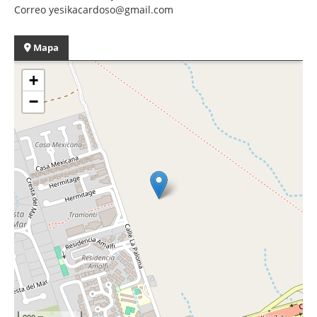
Correo yesikacardoso@gmail.com
Mapa
+
−
200 m