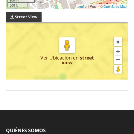
500 ft
Leaflet
| Wasi - ©
OpenStreetMap
Street View
Ver Ubicación
en
street
view
QUIÉNES SOMOS