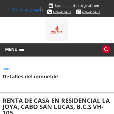
ibasuinmobiliaria@gmail.com
Select Language
▼
6242416463
6242416463
MENÚ
Inicio
Detalles del inmueble
RENTA DE CASA EN RESIDENCIAL LA
JOYA, CABO SAN LUCAS, B.C.S VH-
105