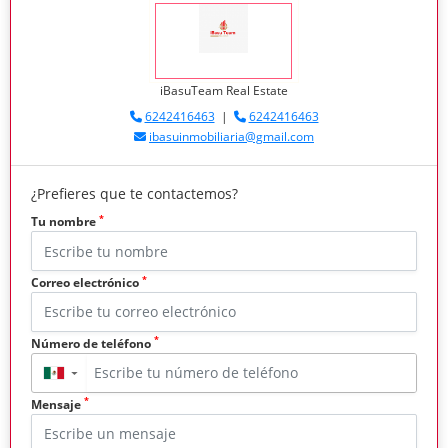
iBasuTeam Real Estate
6242416463
|
6242416463
ibasuinmobiliaria@gmail.com
¿Prefieres que te contactemos?
*
Tu nombre
*
Correo electrónico
*
Número de teléfono
▼
*
Mensaje