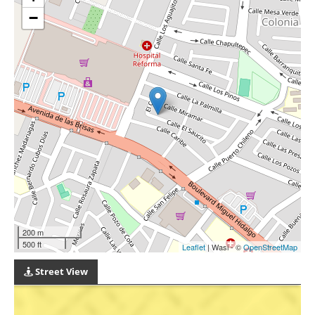
−
200 m
500 ft
Leaflet
| Wasi - ©
OpenStreetMap
Street View