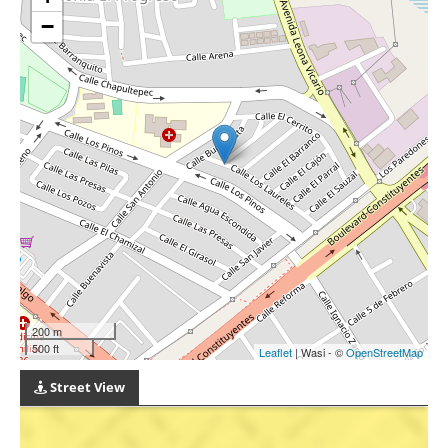
−
200 m
500 ft
Leaflet
| Wasi - ©
OpenStreetMap
Street View