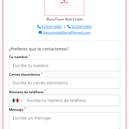
iBasuTeam Real Estate
6242416463
|
6242416463
ibasuinmobiliaria@gmail.com
¿Prefieres que te contactemos?
*
Tu nombre
*
Correo electrónico
*
Número de teléfono
▼
*
Mensaje