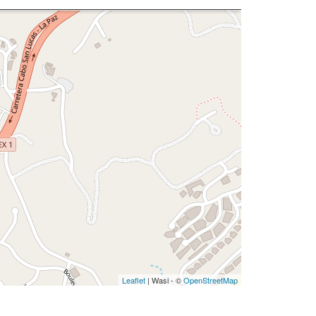
Leaflet
| Wasi - ©
OpenStreetMap