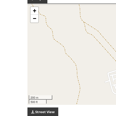
+
−
200 m
500 ft
Street View