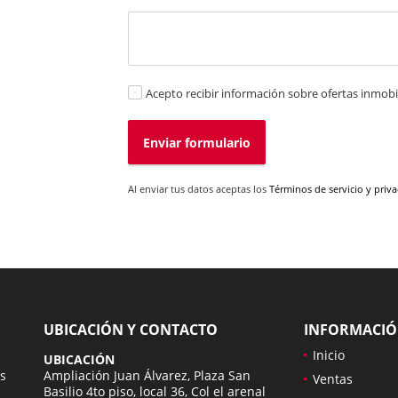
Acepto recibir información sobre ofertas inmobil
Enviar formulario
Al enviar tus datos aceptas los
Términos de servicio y priv
UBICACIÓN Y CONTACTO
INFORMACI
Inicio
UBICACIÓN
s
Ampliación Juan Álvarez, Plaza San
Ventas
Basilio 4to piso, local 36, Col el arenal