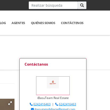
LOG
AGENTES
QUIÉNES SOMOS
CONTÁCTENOS
Contáctanos
iBasuTeam Real Estate
6242416463
|
6242416463
ibasuinmobiliaria@gmail.com