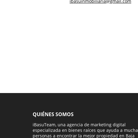
ibasuinmobiliaria@gmail.com
QUIÉNES SOMOS
iBasuTeam, una agencia de marketing digital
especializada en bienes raíces que ayuda a mucha
personas a encontrar la mejor propiedad en Baja