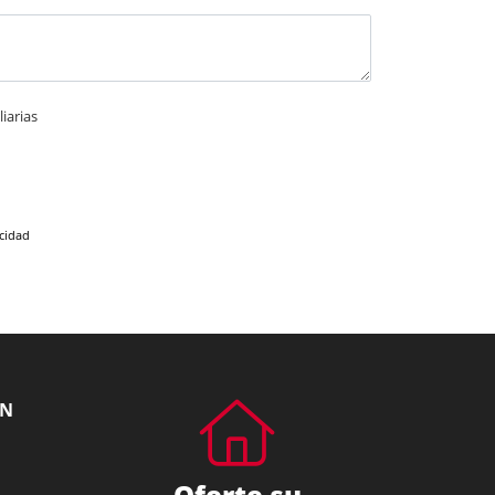
iarias
acidad
ÓN
Oferte su