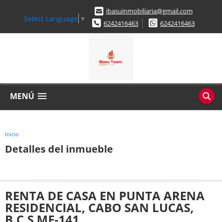
ibasuinmobiliaria@gmail.com
Select Language
▼
6242416463
6242416463
MENÚ
Inicio
Detalles del inmueble
RENTA DE CASA EN PUNTA ARENA
RESIDENCIAL, CABO SAN LUCAS,
B.C.S ME-141