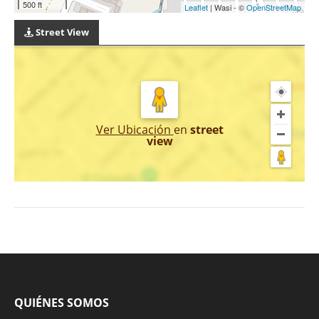
500 ft
Leaflet
| Wasi - ©
OpenStreetMap
Street View
Ver Ubicación
en
street
view
QUIÉNES SOMOS