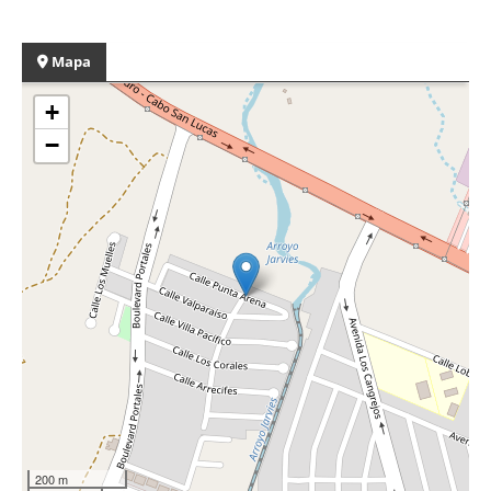
Mapa
+
−
200 m