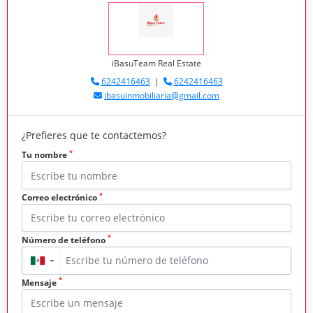
iBasuTeam Real Estate
6242416463
|
6242416463
ibasuinmobiliaria@gmail.com
¿Prefieres que te contactemos?
*
Tu nombre
*
Correo electrónico
*
Número de teléfono
▼
*
Mensaje