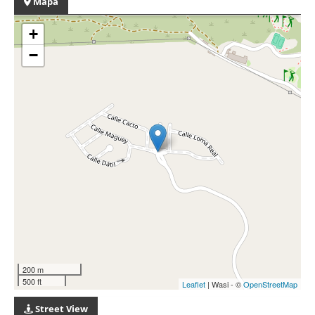
Mapa
+
−
200 m
500 ft
Leaflet
| Wasi - ©
OpenStreetMap
Street View