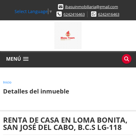
ibasuinmobiliaria@gmail.com
Select Language
▼
6242416463
6242416463
MENÚ
Inicio
Detalles del inmueble
RENTA DE CASA EN LOMA BONITA,
SAN JOSÉ DEL CABO, B.C.S LG-118