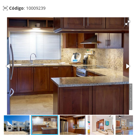
Código
: 10009239