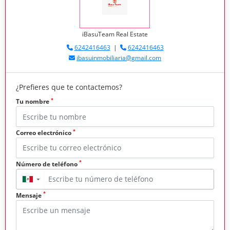
iBasuTeam Real Estate
6242416463
|
6242416463
ibasuinmobiliaria@gmail.com
¿Prefieres que te contactemos?
*
Tu nombre
*
Correo electrónico
*
Número de teléfono
▼
*
Mensaje