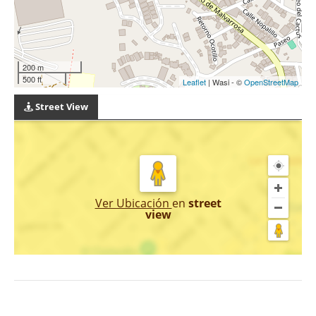
200 m
500 ft
Leaflet
| Wasi - ©
OpenStreetMap
Street View
Ver Ubicación
en
street
view