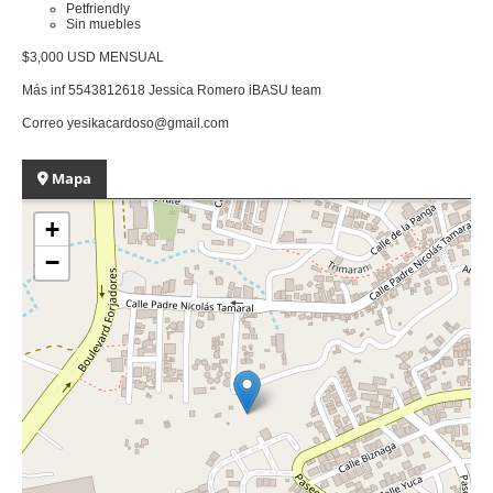
Petfriendly
Sin muebles
$3,000 USD MENSUAL
Más inf 5543812618 Jessica Romero iBASU team
Correo yesikacardoso@gmail.com
Mapa
+
−