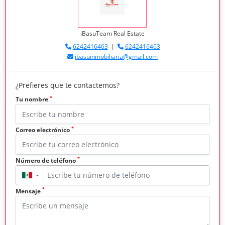
iBasuTeam Real Estate
6242416463
|
6242416463
ibasuinmobiliaria@gmail.com
¿Prefieres que te contactemos?
*
Tu nombre
*
Correo electrónico
*
Número de teléfono
▼
*
Mensaje