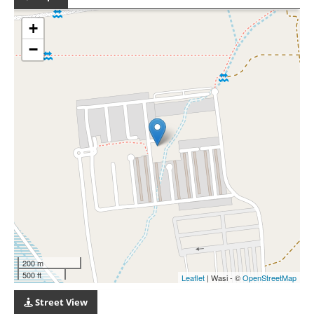
+
−
200 m
500 ft
Leaflet
| Wasi - ©
OpenStreetMap
Street View