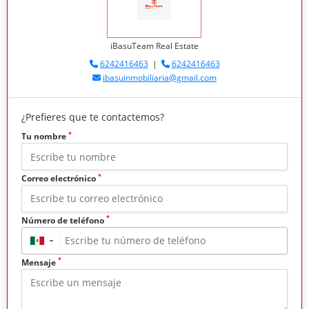
iBasuTeam Real Estate
6242416463
|
6242416463
ibasuinmobiliaria@gmail.com
¿Prefieres que te contactemos?
*
Tu nombre
*
Correo electrónico
*
Número de teléfono
▼
*
Mensaje