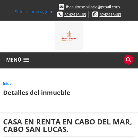
ibasuinmobiliaria@gmail.com
Select Language
▼
6242416463
6242416463
MENÚ
Inicio
Detalles del inmueble
CASA EN RENTA EN CABO DEL MAR,
CABO SAN LUCAS.