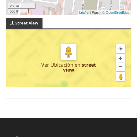
200 m
500 ft
Leaflet
| Wasi - ©
OpenStreetMap
Street View
Ver Ubicación
en
street
view