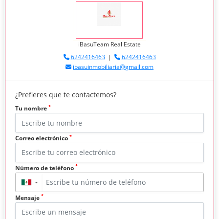
iBasuTeam Real Estate
6242416463
|
6242416463
ibasuinmobiliaria@gmail.com
¿Prefieres que te contactemos?
*
Tu nombre
*
Correo electrónico
*
Número de teléfono
▼
*
Mensaje