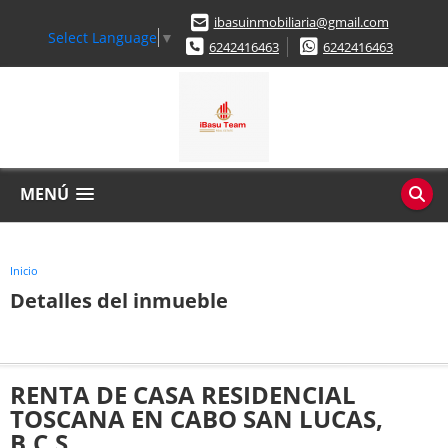
ibasuinmobiliaria@gmail.com
Select Language
▼
6242416463
6242416463
MENÚ
Inicio
Detalles del inmueble
RENTA DE CASA RESIDENCIAL
TOSCANA EN CABO SAN LUCAS,
B.C.S