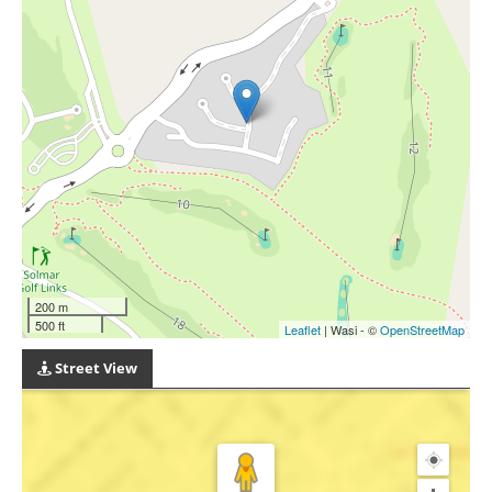
200 m
500 ft
Leaflet
| Wasi - ©
OpenStreetMap
Street View