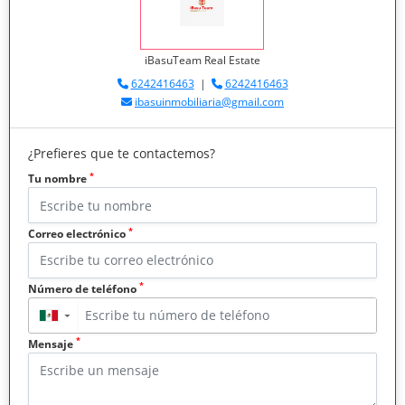
iBasuTeam Real Estate
6242416463
|
6242416463
ibasuinmobiliaria@gmail.com
¿Prefieres que te contactemos?
*
Tu nombre
*
Correo electrónico
*
Número de teléfono
▼
*
Mensaje