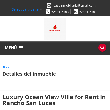
ibasuinmobiliaria@gmail.com
Select Language
▼
6242416463
6242416463
MENÚ
Inicio
Detalles del inmueble
Luxury Ocean View Villa for Rent in
Rancho San Lucas