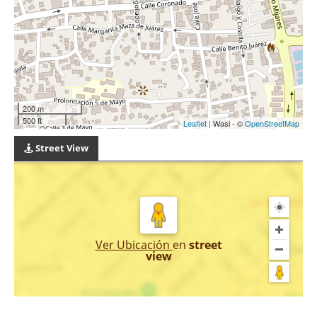
200 m
500 ft
Leaflet
| Wasi - ©
OpenStreetMap
Street View
Ver Ubicación
en
street
view