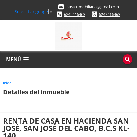
ibasuinmobiliaria@gmail.com
Select Language
▼
6242416463
6242416463
MENÚ
Inicio
Detalles del inmueble
RENTA DE CASA EN HACIENDA SAN
JOSÉ, SAN JOSÉ DEL CABO, B.C.S KL-
140