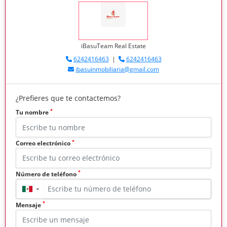
iBasuTeam Real Estate
6242416463
|
6242416463
ibasuinmobiliaria@gmail.com
¿Prefieres que te contactemos?
*
Tu nombre
*
Correo electrónico
*
Número de teléfono
▼
*
Mensaje