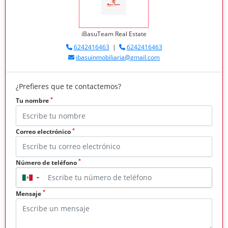
iBasuTeam Real Estate
6242416463
|
6242416463
ibasuinmobiliaria@gmail.com
¿Prefieres que te contactemos?
*
Tu nombre
*
Correo electrónico
*
Número de teléfono
▼
*
Mensaje