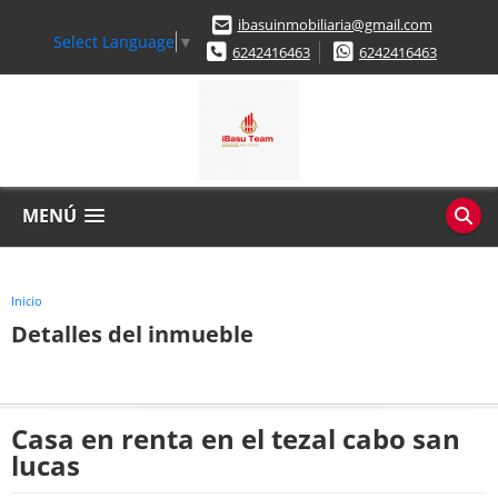
ibasuinmobiliaria@gmail.com
Select Language
▼
6242416463
6242416463
MENÚ
Inicio
Detalles del inmueble
Casa en renta en el tezal cabo san
lucas