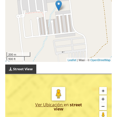
200 m
500 ft
Leaflet
| Wasi - ©
OpenStreetMap
Street View
Ver Ubicación
en
street
view