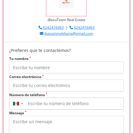
iBasuTeam Real Estate
6242416463
|
6242416463
ibasuinmobiliaria@gmail.com
¿Prefieres que te contactemos?
*
Tu nombre
*
Correo electrónico
*
Número de teléfono
▼
*
Mensaje