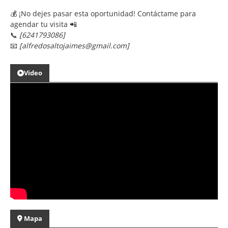
💰 ¡No dejes pasar esta oportunidad! Contáctame para
agendar tu visita 📲
📞
[6241793086]
📧
[alfredosaltojaimes@gmail.com]
Video
Mapa