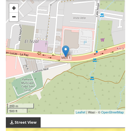
+
−
200 m
500 ft
Leaflet
| Wasi - ©
OpenStreetMap
Street View