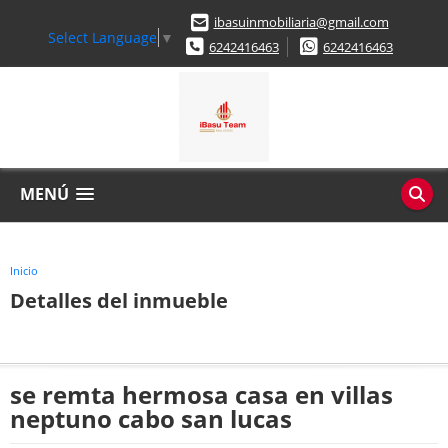
ibasuinmobiliaria@gmail.com
Select Language
▼
6242416463
6242416463
MENÚ
Inicio
Detalles del inmueble
se remta hermosa casa en villas
neptuno cabo san lucas