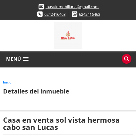
ibasuinmobiliaria@gmail.com
6242416463
6242416463
MENÚ
Inicio
Detalles del inmueble
Casa en venta sol vista hermosa
cabo san Lucas