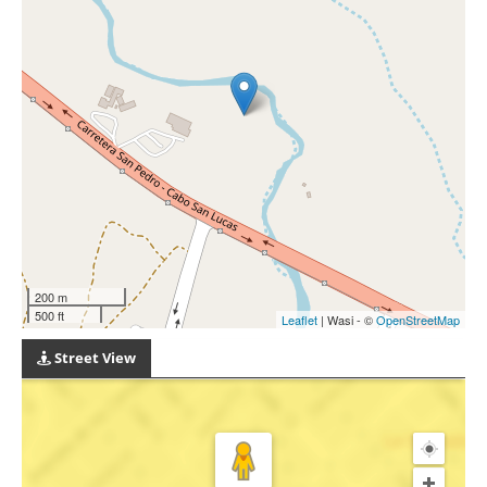
200 m
500 ft
Leaflet
| Wasi - ©
OpenStreetMap
Street View