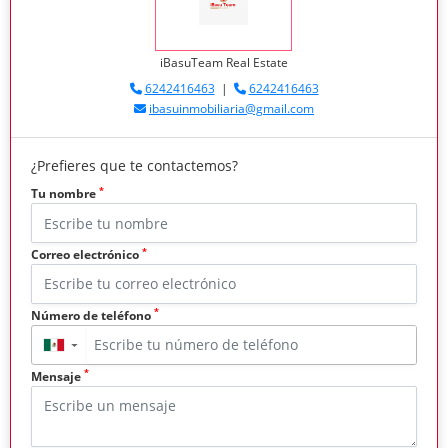
iBasuTeam Real Estate
6242416463
|
6242416463
ibasuinmobiliaria@gmail.com
¿Prefieres que te contactemos?
*
Tu nombre
*
Correo electrónico
*
Número de teléfono
▼
*
Mensaje