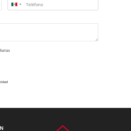
▼
iarias
acidad
ÓN