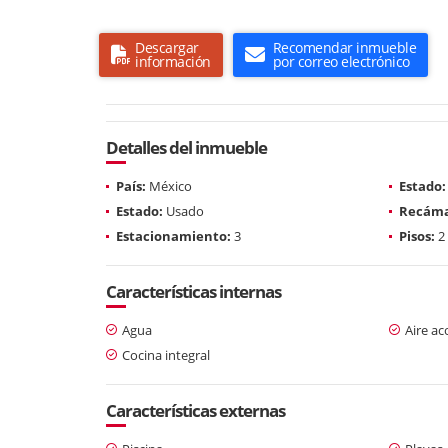
Descargar
Recomendar inmueble
información
por correo electrónico
Detalles del inmueble
País:
México
Estado:
Estado:
Usado
Recáma
Estacionamiento:
3
Pisos:
2
Características internas
Agua
Aire a
Cocina integral
Características externas