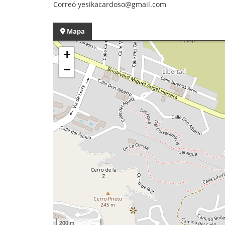
Correó yesikacardoso@gmail.com
Mapa
+
−
200 m