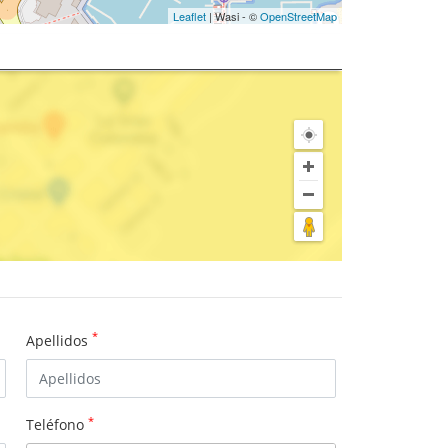
Leaflet
| Wasi - ©
OpenStreetMap
*
Apellidos
*
Teléfono