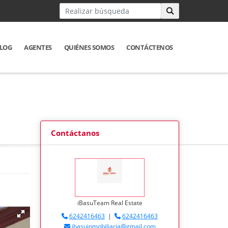
LOG
AGENTES
QUIÉNES SOMOS
CONTÁCTENOS
Contáctanos
iBasuTeam Real Estate
6242416463
|
6242416463
ibasuinmobiliaria@gmail.com