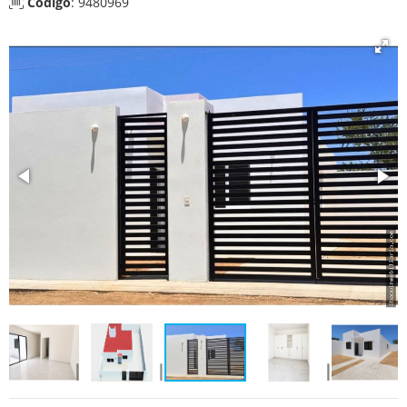
Código
: 9480969