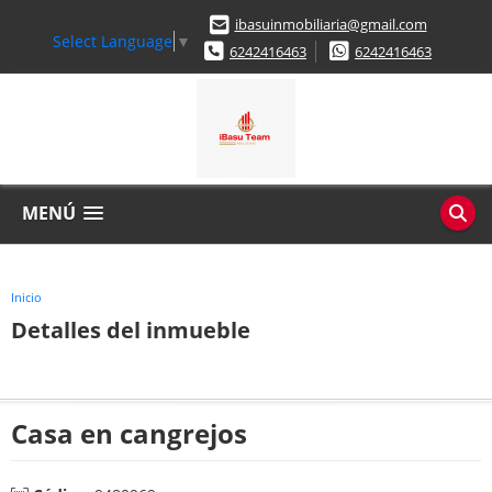
ibasuinmobiliaria@gmail.com
Select Language
▼
6242416463
6242416463
MENÚ
Inicio
Detalles del inmueble
Casa en cangrejos