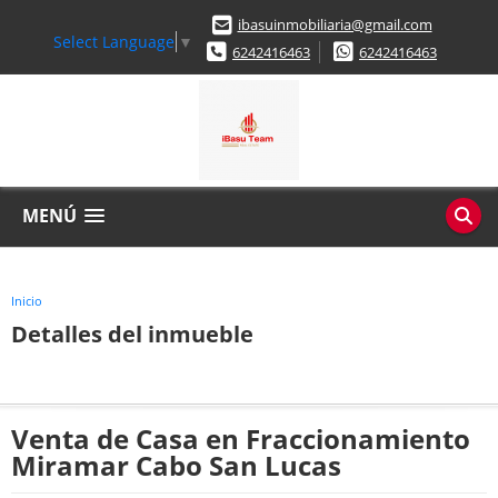
ibasuinmobiliaria@gmail.com
Select Language
▼
6242416463
6242416463
MENÚ
Inicio
Detalles del inmueble
Venta de Casa en Fraccionamiento
Miramar Cabo San Lucas