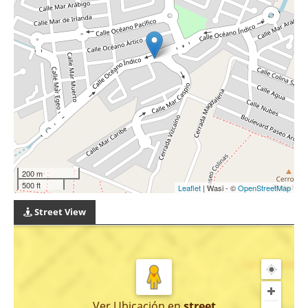
200 m
500 ft
Leaflet
| Wasi - ©
OpenStreetMap
Street View
Ver Ubicación
en
street