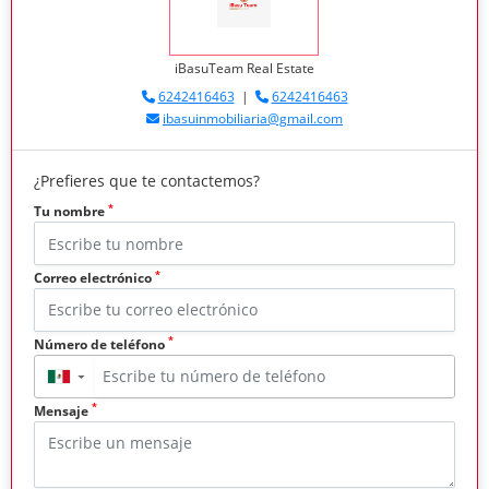
iBasuTeam Real Estate
6242416463
|
6242416463
ibasuinmobiliaria@gmail.com
¿Prefieres que te contactemos?
*
Tu nombre
*
Correo electrónico
*
Número de teléfono
▼
*
Mensaje