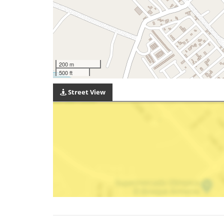
200 m
500 ft
Street View