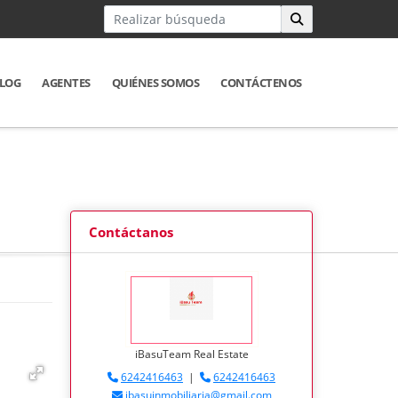
LOG
AGENTES
QUIÉNES SOMOS
CONTÁCTENOS
Contáctanos
1
iBasuTeam Real Estate
6242416463
|
6242416463
ibasuinmobiliaria@gmail.com