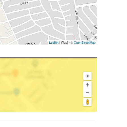
Leaflet
| Wasi - ©
OpenStreetMap