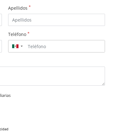
*
Apellidos
*
Teléfono
▼
iarias
acidad