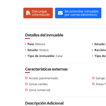
Descargar
Recomendar inmueble
información
por correo electrónico
Detalles del inmueble
País:
México
Estado:
Estado:
Nuevo
Recáma
Tipo de inmueble:
Casa
Tipo de
Características externas
Acceso pavimentado
Garaje
Zonas verdes
Áreas T
Zona comercial
Descripción Adicional