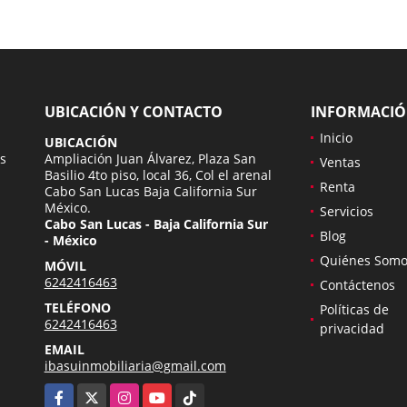
UBICACIÓN Y CONTACTO
INFORMACI
Inicio
UBICACIÓN
s
Ampliación Juan Álvarez, Plaza San
Ventas
Basilio 4to piso, local 36, Col el arenal
Renta
Cabo San Lucas Baja California Sur
México.
Servicios
Cabo San Lucas - Baja California Sur
Blog
- México
Quiénes Somo
MÓVIL
6242416463
Contáctenos
TELÉFONO
Políticas de
6242416463
privacidad
EMAIL
ibasuinmobiliaria@gmail.com
Facebook
X
Instagram
YouTube
TikTok