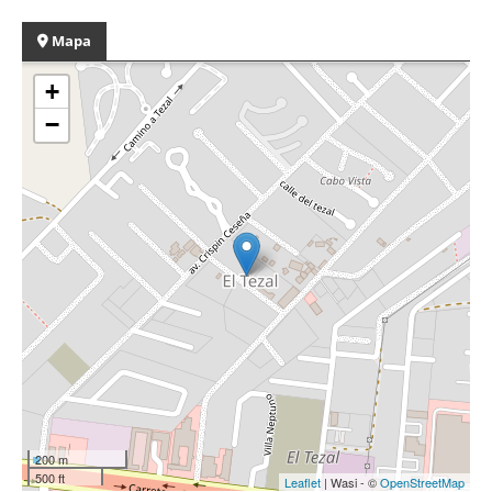
Mapa
+
−
200 m
500 ft
Leaflet
| Wasi - ©
OpenStreetMap