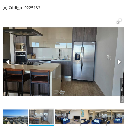
Código
: 9225133