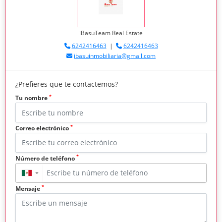
iBasuTeam Real Estate
6242416463
|
6242416463
ibasuinmobiliaria@gmail.com
¿Prefieres que te contactemos?
*
Tu nombre
*
Correo electrónico
*
Número de teléfono
▼
*
Mensaje