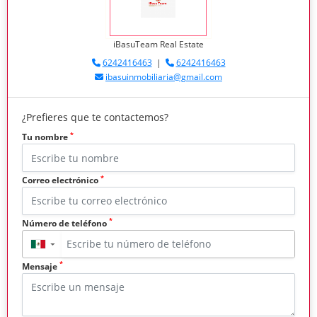
iBasuTeam Real Estate
6242416463
|
6242416463
ibasuinmobiliaria@gmail.com
¿Prefieres que te contactemos?
*
Tu nombre
*
Correo electrónico
*
Número de teléfono
▼
*
Mensaje