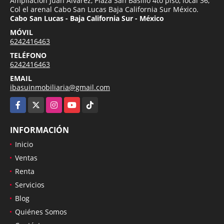
Ampliación Juan Álvarez, Plaza San Basilio 4to piso, local 36,
Col el arenal Cabo San Lucas Baja California Sur México.
Cabo San Lucas - Baja California Sur - México
MÓVIL
6242416463
TELÉFONO
6242416463
EMAIL
ibasuinmobiliaria@gmail.com
Facebook
X
Instagram
YouTube
TikTok
INFORMACIÓN
Inicio
Ventas
Renta
Servicios
Blog
Quiénes Somos