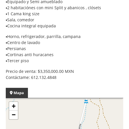
▪️Equipado y Semi amueblado
▪️2 habitaciónes con mini Split y abanicos , clósets
▪️1 Cama king size
▪️Sala, comedor
▪️Cocina integral equipada
▪️Horno, refrigerador, parrilla, campana
▪️Centro de lavado
▪️Persianas
▪️Cortinas anti huracanes
▪️Tercer piso
Precio de venta: $3,350,000.00 MXN
Contáctame: 612.132.4848
Mapa
+
−