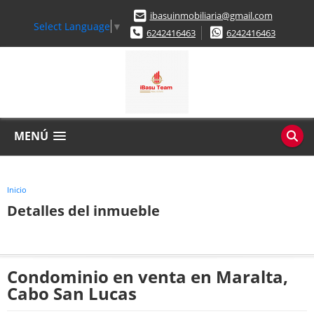
ibasuinmobiliaria@gmail.com
Select Language
▼
6242416463
6242416463
MENÚ
Inicio
Detalles del inmueble
Condominio en venta en Maralta,
Cabo San Lucas