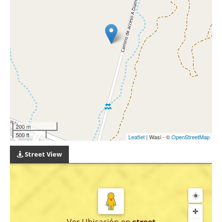
200 m
500 ft
Leaflet
| Wasi - ©
OpenStreetMap
Street View
Ver Ubicación
en
street