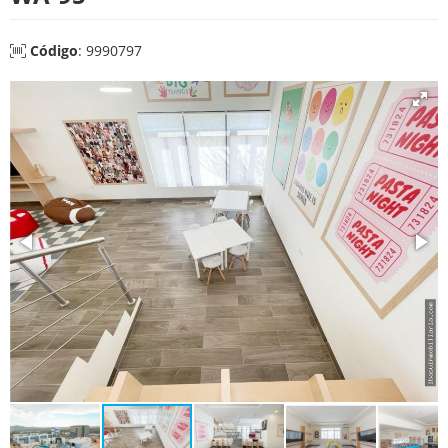
Código
: 9990797