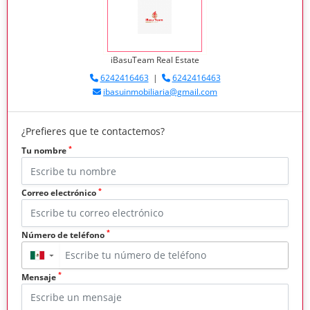
iBasuTeam Real Estate
6242416463
|
6242416463
ibasuinmobiliaria@gmail.com
¿Prefieres que te contactemos?
*
Tu nombre
*
Correo electrónico
*
Número de teléfono
▼
*
Mensaje