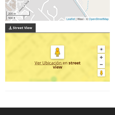
200 m
500 ft
Leaflet
| Wasi - ©
OpenStreetMap
Street View
Ver Ubicación
en
street
view