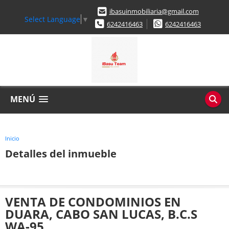
ibasuinmobiliaria@gmail.com
Select Language
▼
6242416463
6242416463
MENÚ
Inicio
Detalles del inmueble
VENTA DE CONDOMINIOS EN
DUARA, CABO SAN LUCAS, B.C.S
WA-95