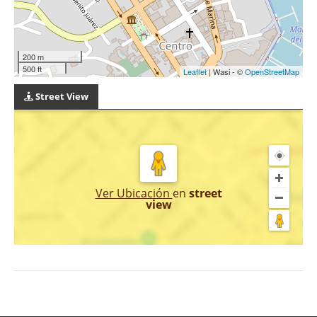
200 m
500 ft
Leaflet
| Wasi - ©
OpenStreetMap
Street View
Ver Ubicación
en
street
view