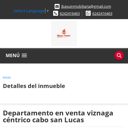
ibasuinmobiliaria@gmail.com
Select Language
▼
6242416463
6242416463
MENÚ
Inicio
Detalles del inmueble
Departamento en venta viznaga
céntrico cabo san Lucas