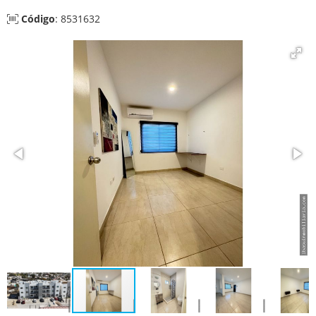
Código
: 8531632