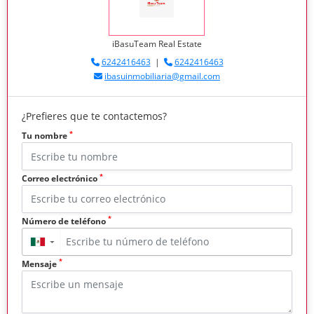
iBasuTeam Real Estate
6242416463
|
6242416463
ibasuinmobiliaria@gmail.com
¿Prefieres que te contactemos?
*
Tu nombre
*
Correo electrónico
*
Número de teléfono
▼
*
Mensaje