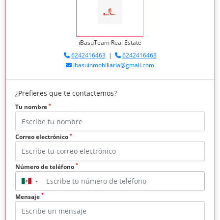
iBasuTeam Real Estate
6242416463
|
6242416463
ibasuinmobiliaria@gmail.com
¿Prefieres que te contactemos?
*
Tu nombre
*
Correo electrónico
*
Número de teléfono
▼
*
Mensaje