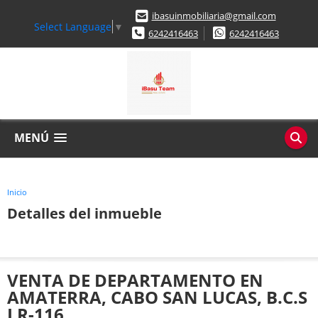
ibasuinmobiliaria@gmail.com
Select Language
▼
6242416463
6242416463
MENÚ
Inicio
Detalles del inmueble
VENTA DE DEPARTAMENTO EN
AMATERRA, CABO SAN LUCAS, B.C.S
LR-116