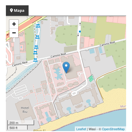
Mapa
+
−
200 m
500 ft
Leaflet
| Wasi - ©
OpenStreetMap