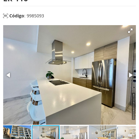
Código
: 9985093