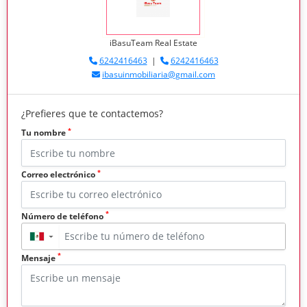
iBasuTeam Real Estate
6242416463
|
6242416463
ibasuinmobiliaria@gmail.com
¿Prefieres que te contactemos?
*
Tu nombre
*
Correo electrónico
*
Número de teléfono
▼
*
Mensaje