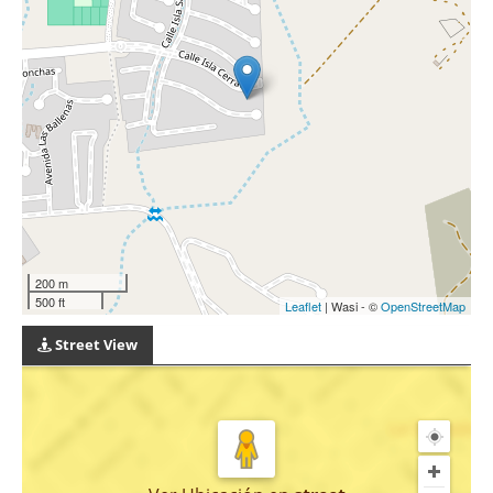
200 m
500 ft
Leaflet
| Wasi - ©
OpenStreetMap
Street View