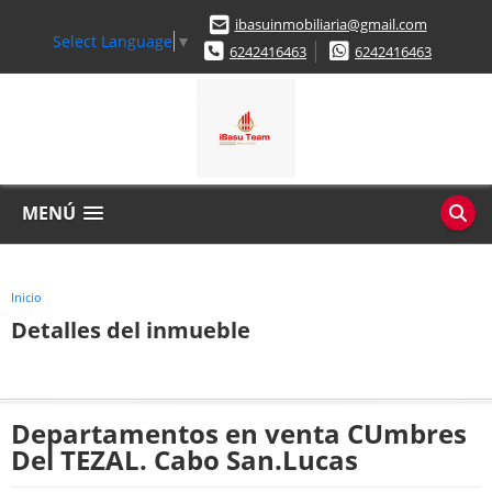
ibasuinmobiliaria@gmail.com
Select Language
▼
6242416463
6242416463
MENÚ
Inicio
Detalles del inmueble
Departamentos en venta CUmbres
Del TEZAL. Cabo San.Lucas