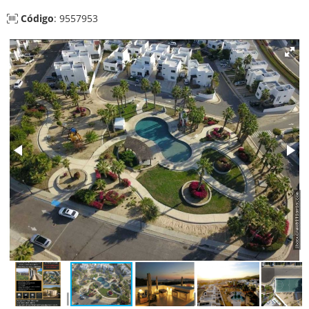
Código
: 9557953