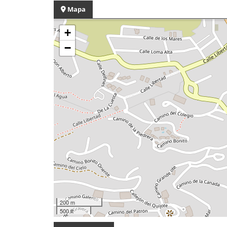
Mapa
+
−
200 m
500 ft