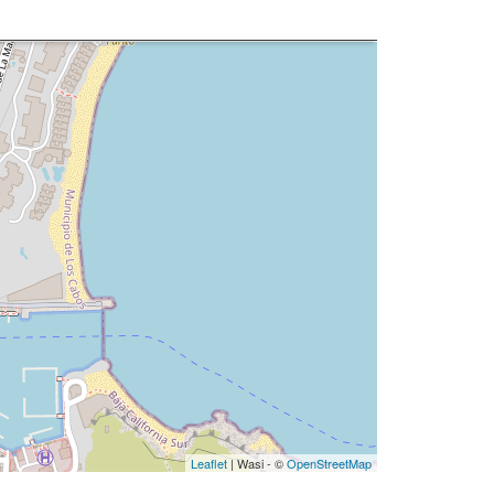
Leaflet
| Wasi - ©
OpenStreetMap