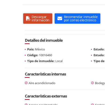
Descargar
Recomendar inmueble
información
por correo electrónico
Detalles del inmueble
País:
México
Estado:
Código:
10016460
Estado:
Tipo de inmueble:
Local
Tipo de
Características internas
Aire acondicionado
Bodeg
Características externas
Acceso pavimentado
Centro