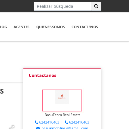
LOG
AGENTES
QUIÉNES SOMOS
CONTÁCTENOS
Contáctanos
S
iBasuTeam Real Estate
6242416463
|
6242416463
ibasuinmobiliaria@gmail.com