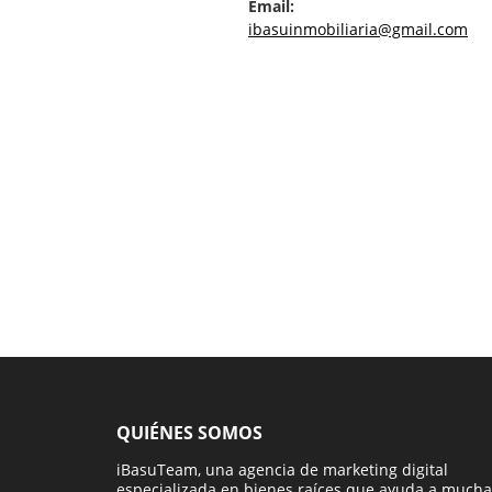
Email:
ibasuinmobiliaria@gmail.com
QUIÉNES SOMOS
iBasuTeam, una agencia de marketing digital
especializada en bienes raíces que ayuda a mucha