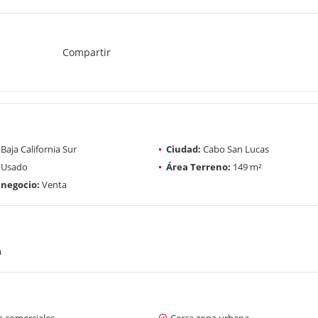
Compartir
Baja California Sur
Ciudad:
Cabo San Lucas
Usado
Área Terreno:
149 m²
 negocio:
Venta
a
s comerciales
Cerca zona urbana