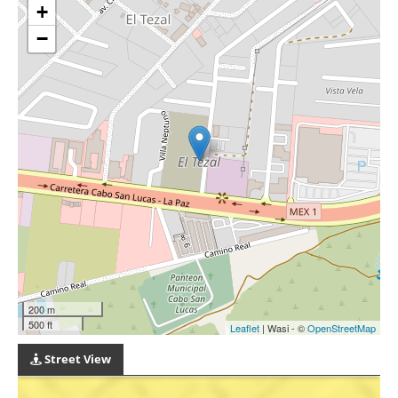
+
−
200 m
500 ft
Leaflet
| Wasi - ©
OpenStreetMap
Street View