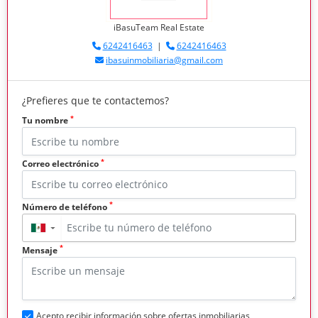
iBasuTeam Real Estate
6242416463
|
6242416463
ibasuinmobiliaria@gmail.com
¿Prefieres que te contactemos?
*
Tu nombre
*
Correo electrónico
*
Número de teléfono
▼
*
Mensaje
Acepto recibir información sobre ofertas inmobiliarias