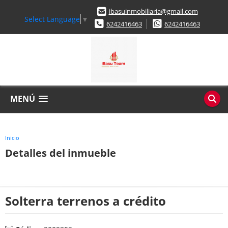
ibasuinmobiliaria@gmail.com
Select Language
▼
6242416463
6242416463
MENÚ
Inicio
Detalles del inmueble
Solterra terrenos a crédito