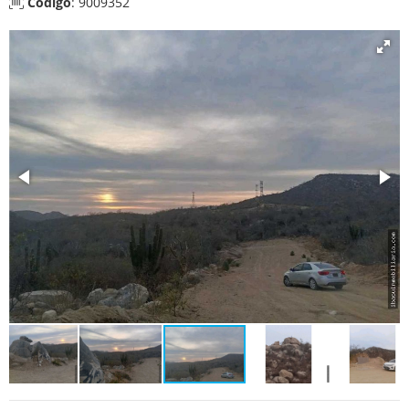
Código
: 9009352