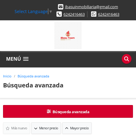
ibasuinmobiliaria@gmail.com
Select Language
▼
6242416463
6242416463
MENÚ
Inicio
Búsqueda avanzada
Búsqueda avanzada
Búsqueda avanzada
Más nuevo
Menor precio
Mayor precio