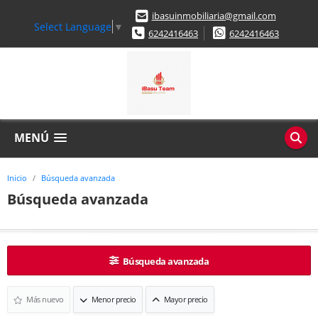
ibasuinmobiliaria@gmail.com
Select Language
▼
6242416463
6242416463
MENÚ
Inicio
Búsqueda avanzada
Búsqueda avanzada
Búsqueda avanzada
Más nuevo
Menor precio
Mayor precio